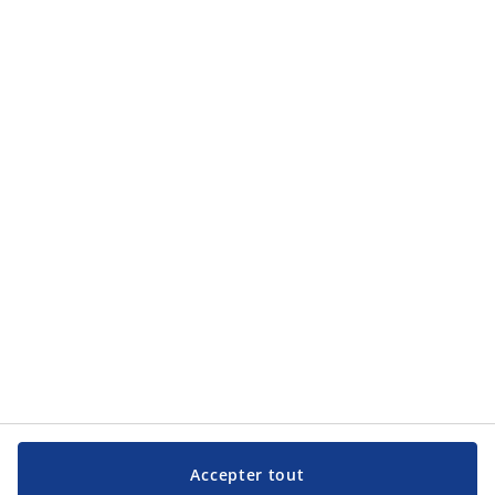
Catégories de produits
Catégories de produits
Service clientèle
Service clientèle
JYSK
JYSK
Siège social
Suivez JYSK
Langue
Accepter tout