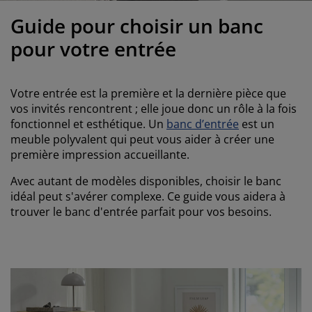
ccessoires entretien meubles
clairages d'extérieur
oustiquaires
raps
ommiers avec rangement
clairage
Guide pour choisir un banc
ilm pour vitrage
amping
arde-robes
ommiers
énage
pour votre entrée
ccessoires
eubles de chambre à coucher
atelas enfant
hambre d’enfant
Votre entrée est la première et la dernière pièce que
its superposés
aver et repasser
vos invités rencontrent ; elle joue donc un rôle à la fois
fonctionnel et esthétique. Un
banc d’entrée
est un
meuble polyvalent qui peut vous aider à créer une
rticles pour animaux de compagnie
première impression accueillante.
Avec autant de modèles disponibles, choisir le banc
idéal peut s'avérer complexe. Ce guide vous aidera à
trouver le banc d'entrée parfait pour vos besoins.