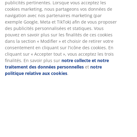
publicités pertinentes. Lorsque vous acceptez les
-50%
-50%
cookies marketing, nous partageons vos données de
Offre
Offre
EVERYDA
navigation avec nos partenaires marketing (par
-50%
exceptionnelle
exceptionnelle
PRICE
exemple Google, Meta et TikTok) afin de vous proposer
des publicités personnalisées et statiques. Vous
pouvez en savoir plus sur les finalités de ces cookies
dans la section « Modifier » et choisir de retirer votre
HOPEN
consentement en cliquant sur l'icône des cookies. En
Gold
Plus
Gold
Plus
HALSAN
GURSKEN
KVISTEN
MARR
cliquant sur « Accepter tout », vous acceptez les trois
Surmatelas
finalités. En savoir plus sur
notre collecte et notre
Surmatelas
Surmatelas
Surmatelas
Surmat
80x200cm
traitement des données personnelles
et
notre
90x200cm
90x200cm
90x200cm
80x20
HOPEN
politique relative aux cookies
.
HALSAN
GURSKEN
KVISTEN
MARRE
Blanc
Gris
100,-
135,-
35,-
349,-
/pcs
/pcs
/p
/pcs
100,-
Prix le plus bas
Prix le plus bas
Inclus u
Inclus une
/pcs
des 30 derniers
des 30 derniers
contribu
contribution au
Prix le plus bas
jours:
199,- /pcs
jours:
269,- /pcs
recyclag
des 30 derniers
recyclage de
(-50%)
(-50%)
jours:
199,- /pcs
8.49 €
8.49 €
Prix avant
Prix avant
(-50%)
réduction:
199,-
réduction:
269,-
+ Plus de 
Prix avant
/pcs
/pcs
réduction:
199,-
+ Plus de tailles
Inclus une
Inclus une
/pcs
contribution au
contribution au
Inclus une