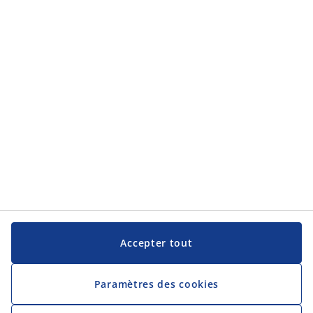
Service clientèle
Service clientèle
JYSK
JYSK
Siège social
Suivez JYSK
Langue
Accepter tout
Paramètres des cookies