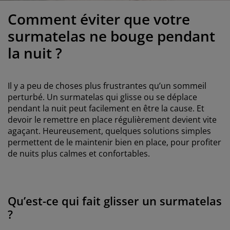
ccessoires entretien meubles
clairages d'extérieur
oustiquaires
raps
ommiers avec rangement
clairage
Comment éviter que votre
ilm pour vitrage
amping
arde-robes
ommiers
énage
surmatelas ne bouge pendant
la nuit ?
ccessoires
eubles de chambre à coucher
atelas enfant
hambre d’enfant
its superposés
aver et repasser
Il y a peu de choses plus frustrantes qu’un sommeil
perturbé. Un surmatelas qui glisse ou se déplace
rticles pour animaux de compagnie
pendant la nuit peut facilement en être la cause. Et
devoir le remettre en place régulièrement devient vite
agaçant. Heureusement, quelques solutions simples
permettent de le maintenir bien en place, pour profiter
de nuits plus calmes et confortables.
Qu’est-ce qui fait glisser un surmatelas
?