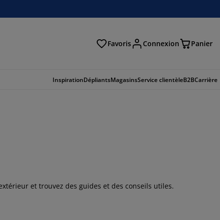
Favoris
Connexion
Panier
herche
Inspiration
Dépliants
Magasins
Service clientèle
B2B
Carrière
térieur et trouvez des guides et des conseils utiles.