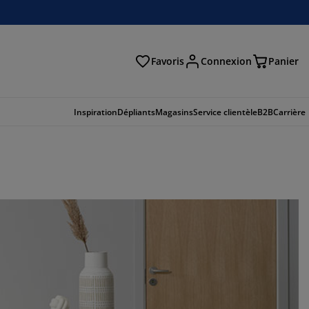
Favoris
Connexion
Panier
herche
Inspiration
Dépliants
Magasins
Service clientèle
B2B
Carrière