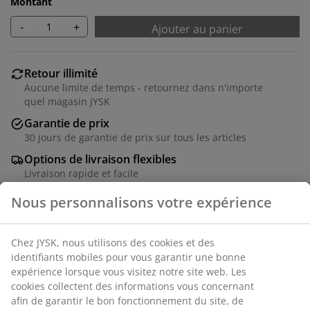
Montant
-
+
Ajouter au panier
Retour illimité
Aucune limite de temps - retournez dans n'importe
quel magasin JYSK
Garantie de prix
30 jours de garantie de prix sur tous les articles
Options de livraison flexibles
Livraison rapide et facile
Placage décoratif. l60 x L120 x H76 cm
Numéro d’article: 3670187
Instructions de montage