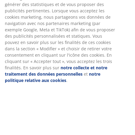
Spécifications
Avis
(
826
)
Livraison