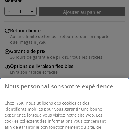
Montant
-
+
Ajouter au panier
Retour illimité
Aucune limite de temps - retournez dans n'importe
quel magasin JYSK
Garantie de prix
30 jours de garantie de prix sur tous les articles
Options de livraison flexibles
Livraison rapide et facile
PLacage décoratif. Tiroirs entièrement extensibles. l81
x H101 x P48 cm
Numéro d’article: 3618930
Instructions de montage