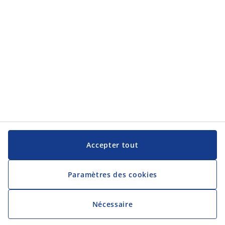
JYSK
JYSK
Siège social
Suivez JYSK
Langue