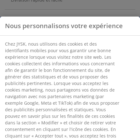
Nous personnalisons votre expérience
Vase en aluminium avec une texture rustique
distinctive et une finition chaude en laiton. Sa forme
élégante est idéale pour les fleurs ou peut être
Chez JYSK, nous utilisons des cookies et des
exposée seule comme objet de décoration. Ø22 x H30
identifiants mobiles pour vous garantir une bonne
cm
expérience lorsque vous visitez notre site web. Les
cookies collectent des informations vous concernant
afin de garantir le bon fonctionnement du site, de
Numéro d’article: 4911712
générer des statistiques et de vous proposer des
publicités pertinentes. Lorsque vous acceptez les
cookies marketing, nous partageons vos données de
navigation avec nos partenaires marketing (par
Spécifications
exemple Google, Meta et TikTok) afin de vous proposer
des publicités personnalisées et statiques. Vous
pouvez en savoir plus sur les finalités de ces cookies
dans la section « Modifier » et choisir de retirer votre
Avis
consentement en cliquant sur l'icône des cookies. En
(
23
)
cliquant sur « Accepter tout », vous acceptez les trois