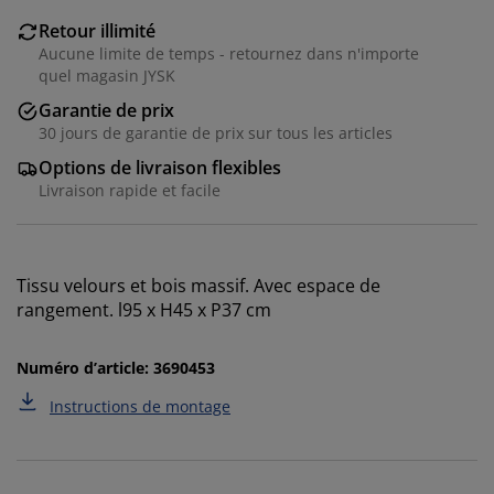
Retour illimité
Aucune limite de temps - retournez dans n'importe
quel magasin JYSK
Garantie de prix
30 jours de garantie de prix sur tous les articles
Options de livraison flexibles
Livraison rapide et facile
Nous personnalisons votre expérience
Tissu velours et bois massif. Avec espace de
rangement. l95 x H45 x P37 cm
Chez JYSK, nous utilisons des cookies et des
identifiants mobiles pour vous garantir une bonne
expérience lorsque vous visitez notre site web. Les
Numéro d’article: 3690453
cookies collectent des informations vous concernant
Instructions de montage
afin de garantir le bon fonctionnement du site, de
générer des statistiques et de vous proposer des
publicités pertinentes. Lorsque vous acceptez les
cookies marketing, nous partageons vos données de