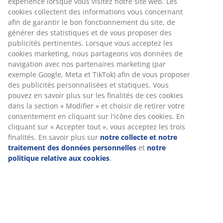
expérience lorsque vous visitez notre site web. Les
cookies collectent des informations vous concernant
afin de garantir le bon fonctionnement du site, de
générer des statistiques et de vous proposer des
publicités pertinentes. Lorsque vous acceptez les
cookies marketing, nous partageons vos données de
navigation avec nos partenaires marketing (par
exemple Google, Meta et TikTok) afin de vous proposer
des publicités personnalisées et statiques. Vous
pouvez en savoir plus sur les finalités de ces cookies
dans la section « Modifier » et choisir de retirer votre
consentement en cliquant sur l'icône des cookies. En
cliquant sur « Accepter tout », vous acceptez les trois
finalités. En savoir plus sur
notre collecte et notre
Combien coûte une couette ?
traitement des données personnelles
et
notre
Quel est le prix d'une couette et quelles sont les
politique relative aux cookies
.
différences entre les couettes économiques et les
couettes premium ?
En savoir plus