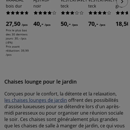
bois dur
noir
teck
teck
gris
27,50
40,-
50,-
70,-
18,5
/pcs
/pcs
/pcs
/pcs
Prix le plus bas
des 30 derniers
jours:
30,- /pcs
(-8%)
Prix avant
réduction:
39,99
/pcs
Chaises lounge pour le jardin
Conçues pour le confort, la détente et la relaxation,
les chaises lounges de jardin
offrent des possibilités
d'assise luxueuses pour se détendre lors d'un après-
midi paresseux ou pour organiser une réunion sociale
le soir. Ces chaises sont généralement plus grandes
que les chaises de salle à manger de jardin, ce qui vous