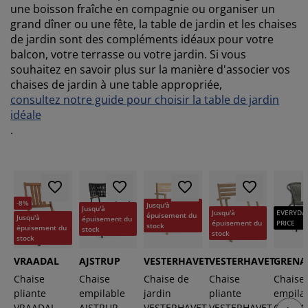
une boisson fraîche en compagnie ou organiser un
grand dîner ou une fête, la table de jardin et les chaises
de jardin sont des compléments idéaux pour votre
balcon, votre terrasse ou votre jardin. Si vous
souhaitez en savoir plus sur la manière d'associer vos
chaises de jardin à une table appropriée,
consultez notre guide pour choisir la table de jardin
idéale
.
-8%
Jusqu'à
Jusqu'à
EVERYDA
Jusqu'à
épuisement du
Jusqu'à
épuisement du
PRICE
épuisement du
stock
épuisement du
stock
stock
stock
VRAADAL
AJSTRUP
VESTERHAVET
VESTERHAVET
GRENA
Chaise
Chaise
Chaise de
Chaise
Chaise
pliante
empilable
jardin
pliante
empila
VRAADAL
AJSTRUP
VESTERHAVET
VESTERHAVET
GRENA