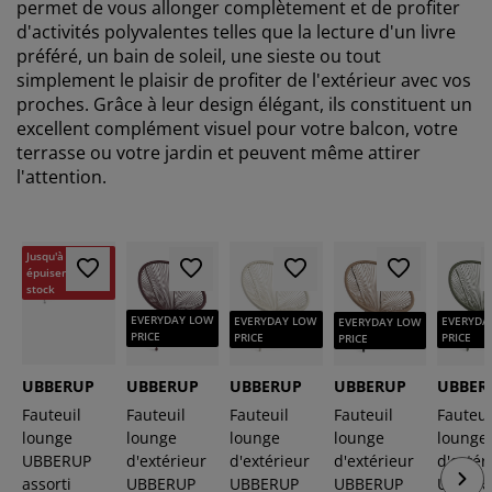
permet de vous allonger complètement et de profiter
d'activités polyvalentes telles que la lecture d'un livre
préféré, un bain de soleil, une sieste ou tout
simplement le plaisir de profiter de l'extérieur avec vos
proches. Grâce à leur design élégant, ils constituent un
excellent complément visuel pour votre balcon, votre
terrasse ou votre jardin et peuvent même attirer
l'attention.
Jusqu'à
épuisement du
stock
EVERYDAY LOW
EVERYDAY LOW
EVERYDA
EVERYDAY LOW
PRICE
PRICE
PRICE
PRICE
UBBERUP
UBBERUP
UBBERUP
UBBERUP
UBBER
Fauteuil
Fauteuil
Fauteuil
Fauteuil
Fauteui
lounge
lounge
lounge
lounge
lounge
UBBERUP
d'extérieur
d'extérieur
d'extérieur
d'extér
assorti
UBBERUP
UBBERUP
UBBERUP
UBBER