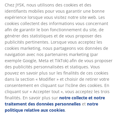
blanc cassé
Ø80 blanc
l96xH192xP124
l120xP35
l138xP
Chez JYSK, nous utilisons des cookies et des
cassé
noir
noir
gris
identifiants mobiles pour vous garantir une bonne
expérience lorsque vous visitez notre site web. Les
10,-
/pcs
cookies collectent des informations vous concernant
25,-
160,-
70,-
135,-
Prix le plus bas
/pcs
/pcs
/pcs
afin de garantir le bon fonctionnement du site, de
des 30 derniers
Prix le plus bas
jours:
17,50 /pcs
générer des statistiques et de vous proposer des
des 30 derniers
(-43%)
jours:
399,- /pcs
publicités pertinentes. Lorsque vous acceptez les
Prix avant
(-60%)
réduction:
17,50
cookies marketing, nous partageons vos données de
Prix avant
/pcs
réduction:
399,-
navigation avec nos partenaires marketing (par
/pcs
exemple Google, Meta et TikTok) afin de vous proposer
des publicités personnalisées et statiques. Vous
pouvez en savoir plus sur les finalités de ces cookies
dans la section « Modifier » et choisir de retirer votre
consentement en cliquant sur l'icône des cookies. En
cliquant sur « Accepter tout », vous acceptez les trois
finalités. En savoir plus sur
notre collecte et notre
traitement des données personnelles
et
notre
politique relative aux cookies
.