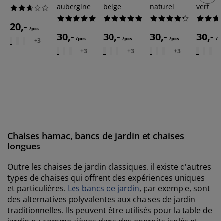
aubergine
beige
naturel
vert
20,-
/pcs
30,-
30,-
30,-
30,-
/pcs
/pcs
/pcs
/p
+
3
+
3
+
3
+
3
Chaises hamac, bancs de jardin et chaises
longues
Outre les chaises de jardin classiques, il existe d'autres
types de chaises qui offrent des expériences uniques
et particulières.
Les bancs de jardin
, par exemple, sont
des alternatives polyvalentes aux chaises de jardin
traditionnelles. Ils peuvent être utilisés pour la table de