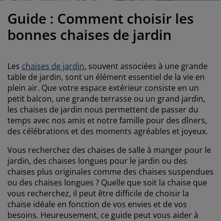
ccessoires entretien meubles
clairages d'extérieur
oustiquaires
raps
ommiers avec rangement
clairage
Guide : Comment choisir les
ilm pour vitrage
amping
arde-robes
ommiers
énage
bonnes chaises de jardin
ccessoires
eubles de chambre à coucher
atelas enfant
hambre d’enfant
Les
chaises de jardin
, souvent associées à une grande
its superposés
aver et repasser
table de jardin, sont un élément essentiel de la vie en
plein air. Que votre espace extérieur consiste en un
petit balcon, une grande terrasse ou un grand jardin,
rticles pour animaux de compagnie
les chaises de jardin nous permettent de passer du
temps avec nos amis et notre famille pour des dîners,
des célébrations et des moments agréables et joyeux.
Vous recherchez des chaises de salle à manger pour le
jardin, des chaises longues pour le jardin ou des
chaises plus originales comme des chaises suspendues
ou des chaises longues ? Quelle que soit la chaise que
vous recherchez, il peut être difficile de choisir la
chaise idéale en fonction de vos envies et de vos
besoins. Heureusement, ce guide peut vous aider à