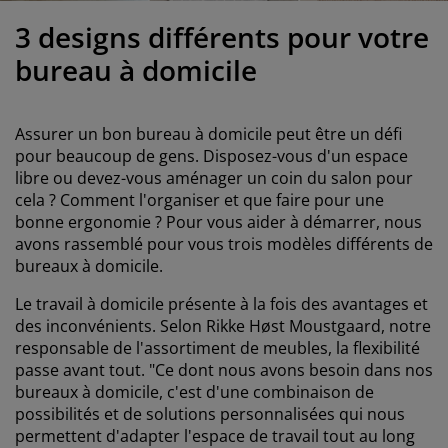
ccessoires entretien meubles
clairages d'extérieur
oustiquaires
raps
ommiers avec rangement
clairage
3 designs différents pour votre
ilm pour vitrage
amping
arde-robes
ommiers
énage
bureau à domicile
ccessoires
eubles de chambre à coucher
atelas enfant
hambre d’enfant
Assurer un bon bureau à domicile peut être un défi
its superposés
aver et repasser
pour beaucoup de gens. Disposez-vous d'un espace
libre ou devez-vous aménager un coin du salon pour
cela ? Comment l'organiser et que faire pour une
rticles pour animaux de compagnie
bonne ergonomie ? Pour vous aider à démarrer, nous
avons rassemblé pour vous trois modèles différents de
bureaux à domicile.
Le travail à domicile présente à la fois des avantages et
des inconvénients. Selon Rikke Høst Moustgaard, notre
responsable de l'assortiment de meubles, la flexibilité
passe avant tout. "Ce dont nous avons besoin dans nos
bureaux à domicile, c'est d'une combinaison de
possibilités et de solutions personnalisées qui nous
permettent d'adapter l'espace de travail tout au long