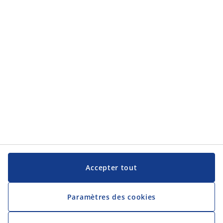
Service clientèle
Service clientèle
JYSK
JYSK
Siège social
Suivez JYSK
Langue
Accepter tout
Paramètres des cookies