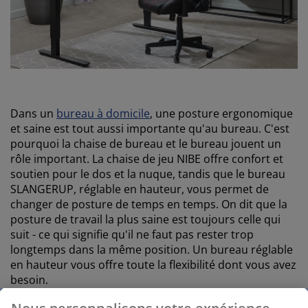
Dans un
bureau à domicile
, une posture ergonomique
et saine est tout aussi importante qu'au bureau. C'est
pourquoi la chaise de bureau et le bureau jouent un
rôle important. La chaise de jeu NIBE offre confort et
soutien pour le dos et la nuque, tandis que le bureau
SLANGERUP, réglable en hauteur, vous permet de
changer de posture de temps en temps. On dit que la
posture de travail la plus saine est toujours celle qui
suit - ce qui signifie qu'il ne faut pas rester trop
longtemps dans la même position. Un bureau réglable
en hauteur vous offre toute la flexibilité dont vous avez
besoin.