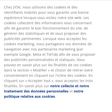
Retour illimité
Aucune limite de temps - retournez dans n'importe
Chez JYSK, nous utilisons des cookies et des
quel magasin JYSK
identifiants mobiles pour vous garantir une bonne
expérience lorsque vous visitez notre site web. Les
Garantie de prix
cookies collectent des informations vous concernant
30 jours de garantie de prix sur tous les articles
afin de garantir le bon fonctionnement du site, de
Options de livraison flexibles
générer des statistiques et de vous proposer des
Livraison rapide et facile
publicités pertinentes. Lorsque vous acceptez les
cookies marketing, nous partageons vos données de
navigation avec nos partenaires marketing (par
exemple Google, Meta et TikTok) afin de vous proposer
Table de salle à manger avec possibilité d'ajouter des
des publicités personnalisées et statiques. Vous
rallonges. Plateau en placage de chêne et pieds noirs
pouvez en savoir plus sur les finalités de ces cookies
en pin massif et MDF. Le bois est laqué pour une plus
dans la section « Modifier » et choisir de retirer votre
grande durabilité. En ajoutant des rallonges, vous
consentement en cliquant sur l'icône des cookies. En
pouvez facilement rallonger la table jusqu'à 205 ou 250
cliquant sur « Accepter tout », vous acceptez les trois
cm pour accueillir de plus grandes tablées. Les
finalités. En savoir plus sur
notre collecte et notre
rallonges peuvent être achetées séparément. l90 x
traitement des données personnelles
et
notre
L160 x H76 cm
politique relative aux cookies
.
Numéro d’article: 3601232