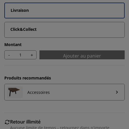
Livraison
Click&Collect
Montant
-
+
Ajouter au panier
Produits recommandés
Accessoires
Nous personnalisons votre expérience
Retour illimité
Aucune limite de temps - retournez dans n'importe