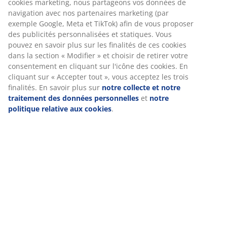
Spécifications
Nous personnalisons votre expérience
Avis
(
157
)
Chez JYSK, nous utilisons des cookies et des identifiants mobile
vous garantir une bonne expérience lorsque vous visitez notre s
web. Les cookies collectent des informations vous concernant af
Livraison
garantir le bon fonctionnement du site, de générer des statistiq
de vous proposer des publicités pertinentes. Lorsque vous acce
les cookies marketing, nous partageons vos données de navigat
avec nos partenaires marketing (par exemple Google, Meta et Ti
afin de vous proposer des publicités personnalisées et statiques
Vous pouvez en savoir plus sur les finalités de ces cookies dans 
section « Modifier » et choisir de retirer votre consentement en
cliquant sur l'icône des cookies. En cliquant sur « Accepter tout 
vous acceptez les trois finalités. En savoir plus sur
notre collect