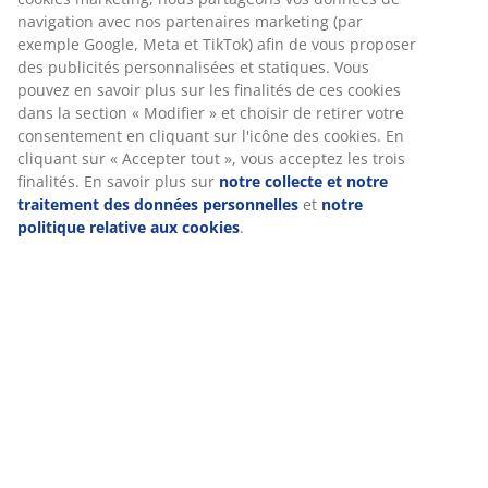
Spécifications
Nous personnalisons votre expérience
Avis
Chez JYSK, nous utilisons des cookies et des identifiants mobiles
pour vous garantir une bonne expérience lorsque vous visitez
(
187
)
notre site web. Les cookies collectent des informations vous
concernant afin de garantir le bon fonctionnement du site, de
générer des statistiques et de vous proposer des publicités
Livraison
pertinentes. Lorsque vous acceptez les cookies marketing, nous
partageons vos données de navigation avec nos partenaires
marketing (par exemple Google, Meta et TikTok) afin de vous
proposer des publicités personnalisées et statiques. Vous pouv
en savoir plus sur les finalités de ces cookies dans la section «
Modifier » et choisir de retirer votre consentement en cliquant s
l'icône des cookies. En cliquant sur « Accepter tout », vous acce
les trois finalités. En savoir plus sur
notre collecte et notre
traitement des données personnelles
et
notre politique relati
aux cookies
.