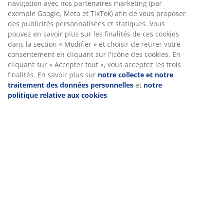
Spécifications
Avis
Nous personnalisons votre expérience
(
47
)
Chez JYSK, nous utilisons des cookies et des identifiants mobiles
pour vous garantir une bonne expérience lorsque vous visitez n
Livraison
site web. Les cookies collectent des informations vous concerna
afin de garantir le bon fonctionnement du site, de générer des
statistiques et de vous proposer des publicités pertinentes. Lor
vous acceptez les cookies marketing, nous partageons vos donn
de navigation avec nos partenaires marketing (par exemple Goo
Meta et TikTok) afin de vous proposer des publicités personnali
et statiques. Vous pouvez en savoir plus sur les finalités de ces
cookies dans la section « Modifier » et choisir de retirer votre
consentement en cliquant sur l'icône des cookies. En cliquant su
Accepter tout », vous acceptez les trois finalités. En savoir plus 
notre collecte et notre traitement des données personnelles
e
notre politique relative aux cookies
.