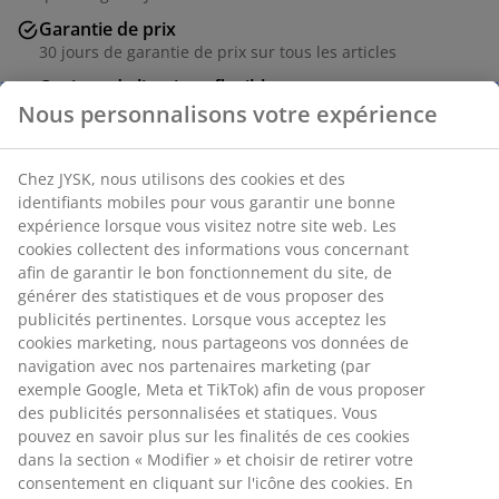
Garantie de prix
30 jours de garantie de prix sur tous les articles
Options de livraison flexibles
Livraison rapide et facile
MDF (panneau de fibres moyenne densité). Portes soft-
close. l150 x H85 x P45 cm
Numéro d’article: 3640304
Instructions de montage
Nous personnalisons votre expérience
Chez JYSK, nous utilisons des cookies et des identifiants mobiles
pour vous garantir une bonne expérience lorsque vous visitez
Spécifications
notre site web. Les cookies collectent des informations vous
concernant afin de garantir le bon fonctionnement du site, de
générer des statistiques et de vous proposer des publicités