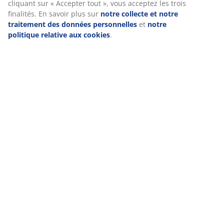
pertinentes. Lorsque vous acceptez les cookies marketing, nous
Avis
partageons vos données de navigation avec nos partenaires
(
18
)
marketing (par exemple Google, Meta et TikTok) afin de vous
proposer des publicités personnalisées et statiques. Vous
pouvez en savoir plus sur les finalités de ces cookies dans la
section « Modifier » et choisir de retirer votre consentement en
Livraison
cliquant sur l'icône des cookies. En cliquant sur « Accepter tout
», vous acceptez les trois finalités. En savoir plus sur
notre
collecte et notre traitement des données personnelles
et
notr
politique relative aux cookies
.