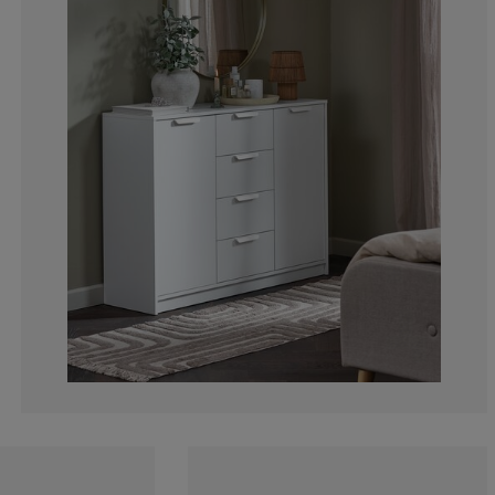
20%
5%
0%
5%