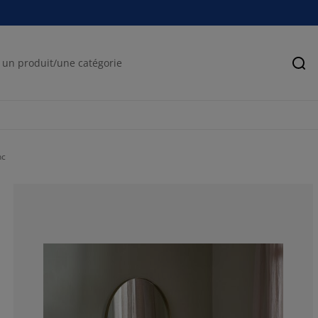
Rec
nc
70%