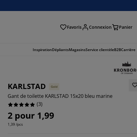
Favoris
Connexion
Panier
herche
Inspiration
Dépliants
Magasins
Service clientèle
B2B
Carrière
KARLSTAD
Gold
Gant de toilette KARLSTAD 15x20 bleu marine
(
3
)
2 pour 1,99
1,39 /pcs