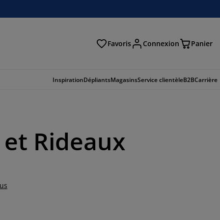
Favoris
Connexion
Panier
herche
Inspiration
Dépliants
Magasins
Service clientèle
B2B
Carrière
 et Rideaux
lus