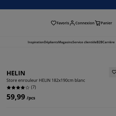
Favoris
Connexion
Panier
herche
Inspiration
Dépliants
Magasins
Service clientèle
B2B
Carrière
HELIN
Store enrouleur HELIN 182x190cm blanc
(
7
)
59,99
/pcs
5714%