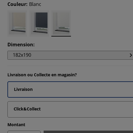
14285%
Couleur
:
Blanc
14285%
14285%
Dimension
:
182x190
Livraison ou Collecte en magasin?
Livraison
Click&Collect
Montant