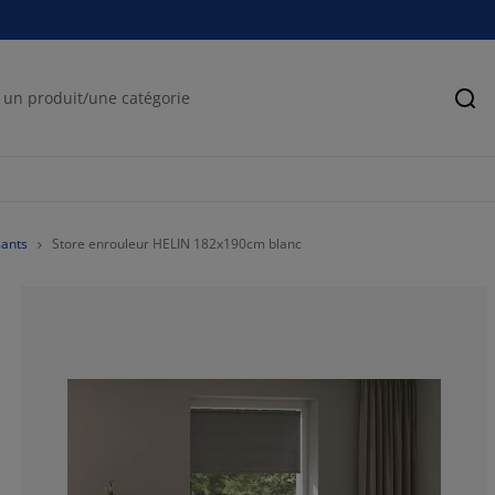
Rec
sants
Store enrouleur HELIN 182x190cm blanc
57.1428571428