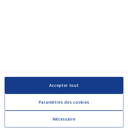
JYSK
JYSK
Siège social
Suivez JYSK
Langue