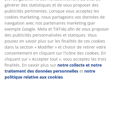
Spécifications
Nous personnalisons votre expérience
Avis
(
5
)
Chez JYSK, nous utilisons des cookies et des identifiants mobiles
pour vous garantir une bonne expérience lorsque vous visitez
notre site web. Les cookies collectent des informations vous
Livraison
concernant afin de garantir le bon fonctionnement du site, de
générer des statistiques et de vous proposer des publicités
pertinentes. Lorsque vous acceptez les cookies marketing, nous
partageons vos données de navigation avec nos partenaires
marketing (par exemple Google, Meta et TikTok) afin de vous
proposer des publicités personnalisées et statiques. Vous
pouvez en savoir plus sur les finalités de ces cookies dans la
section « Modifier » et choisir de retirer votre consentement en
cliquant sur l'icône des cookies. En cliquant sur « Accepter tout
», vous acceptez les trois finalités. En savoir plus sur
notre
collecte et notre traitement des données personnelles
et
notr
politique relative aux cookies
.