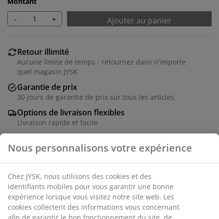
Montant
-
+
Ajouter au panier
Retour illimité
Aucune limite de temps - retournez dans n'importe
quel magasin JYSK
Garantie de prix
30 jours de garantie de prix sur tous les articles
Options de livraison flexibles
Livraison rapide et facile
Numéro d’article: 5531613
Instructions de montage