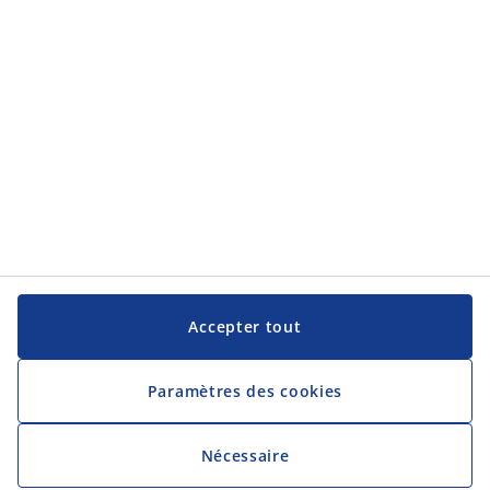
JYSK
JYSK
Siège social
Suivez JYSK
Langue