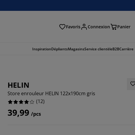
Favoris
Connexion
Panier
herche
Inspiration
Dépliants
Magasins
Service clientèle
B2B
Carrière
HELIN
Store enrouleur HELIN 122x190cm gris
(
12
)
39,99
/pcs