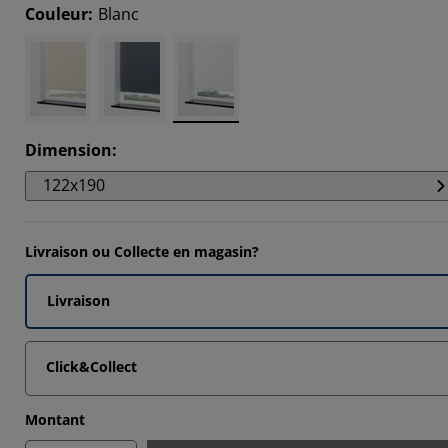
14285%
Couleur
:
Blanc
14285%
14285%
Dimension
:
122x190
Livraison ou Collecte en magasin?
Livraison
Click&Collect
Montant