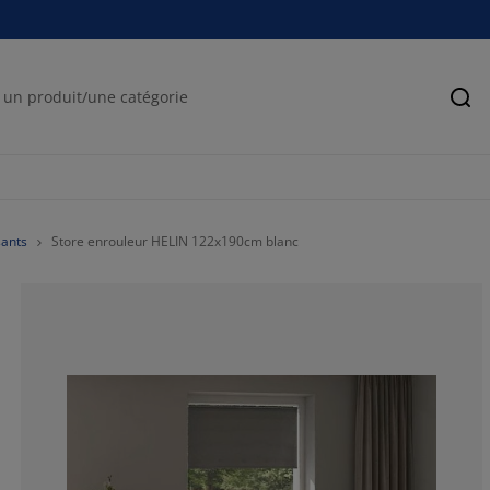
Rec
sants
Store enrouleur HELIN 122x190cm blanc
57.1428571428