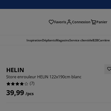
Favoris
Connexion
Panier
herche
Inspiration
Dépliants
Magasins
Service clientèle
B2B
Carrière
HELIN
Store enrouleur HELIN 122x190cm blanc
(
7
)
39,99
/pcs
5714%