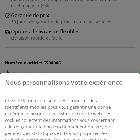
quel magasin JYSK
Garantie de prix
30 jours de garantie de prix sur tous les articles
Options de livraison flexibles
Livraison rapide et facile
Numéro d’article: 5530006
Instructions de montage
Spécifications
Avis
(
64
)