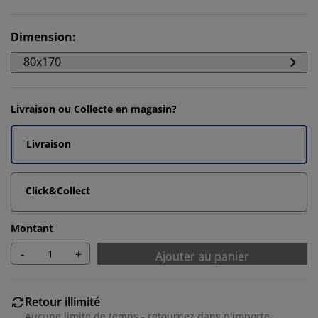
Dimension
:
80x170
Livraison ou Collecte en magasin?
Livraison
Click&Collect
Montant
-
+
Ajouter au panier
Retour illimité
Aucune limite de temps - retournez dans n'importe