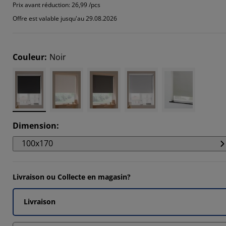
7324%
Prix avant réduction:
26,99 /pcs
Offre est valable jusqu'au 29.08.2026
134%
6288%
Couleur
:
Noir
302%
Dimension
:
100x170
Livraison ou Collecte en magasin?
Livraison