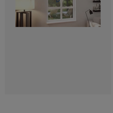
14.80730223123
4.259634888438
1.825557809330
5.070993914807