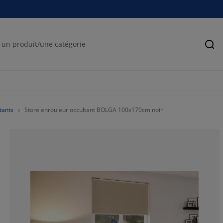
Rec
tants
Store enrouleur occultant BOLGA 100x170cm noir
74.0365111561