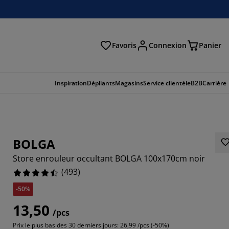
Favoris
Connexion
Panier
herche
Inspiration
Dépliants
Magasins
Service clientèle
B2B
Carrière
BOLGA
Store enrouleur occultant BOLGA 100x170cm noir
(
493
)
-50%
13,50
/pcs
866%
Prix le plus bas des 30 derniers jours:
26,99 /pcs (-50%)