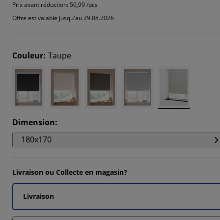
6301%
Prix avant réduction:
50,99 /pcs
Offre est valable jusqu'au 29.08.2026
995%
484%
Couleur
:
Taupe
589%
Dimension
:
180x170
Livraison ou Collecte en magasin?
Livraison