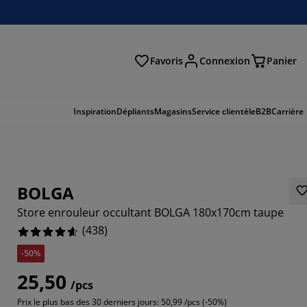
Favoris
Connexion
Panier
herche
Inspiration
Dépliants
Magasins
Service clientèle
B2B
Carrière
BOLGA
Store enrouleur occultant BOLGA 180x170cm taupe
(
438
)
-50%
25,50
/pcs
397%
Prix le plus bas des 30 derniers jours:
50,99 /pcs (-50%)