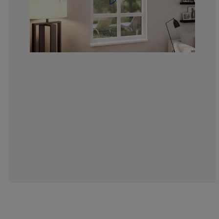
13.69863013698
4.337899543378
1.82648401826
4.10958904109