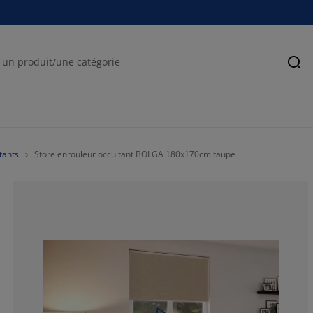
Rec
tants
Store enrouleur occultant BOLGA 180x170cm taupe
76.02739726027