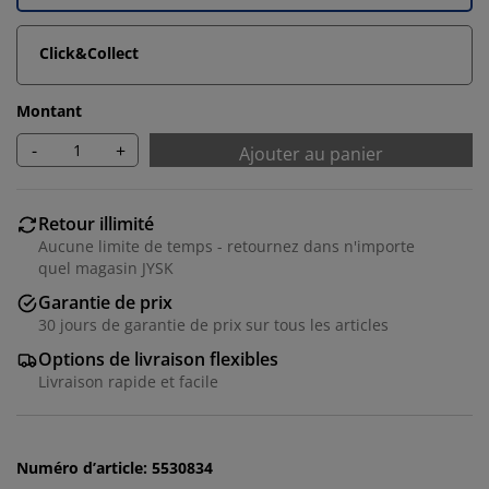
Click&Collect
Montant
-
+
Ajouter au panier
Retour illimité
Aucune limite de temps - retournez dans n'importe
quel magasin JYSK
Garantie de prix
30 jours de garantie de prix sur tous les articles
Options de livraison flexibles
Nous personnalisons votre expérience
Livraison rapide et facile
Chez JYSK, nous utilisons des cookies et des
identifiants mobiles pour vous garantir une bonne
Numéro d’article: 5530834
expérience lorsque vous visitez notre site web. Les