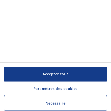
JYSK
JYSK
Siège social
Suivez JYSK
Langue