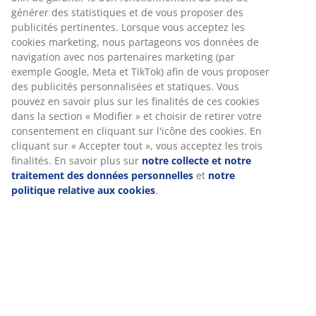
Spécifications
Avis
(
343
)
Livraison