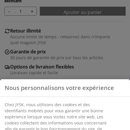
Montant
-
+
Ajouter au panier
Retour illimité
Aucune limite de temps - retournez dans n'importe
quel magasin JYSK
Garantie de prix
30 jours de garantie de prix sur tous les articles
Options de livraison flexibles
Livraison rapide et facile
Numéro d’article: 5529504
Instructions de montage