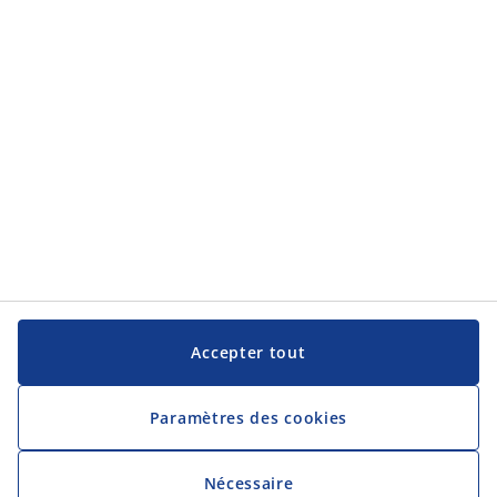
JYSK
JYSK
Siège social
Suivez JYSK
Langue