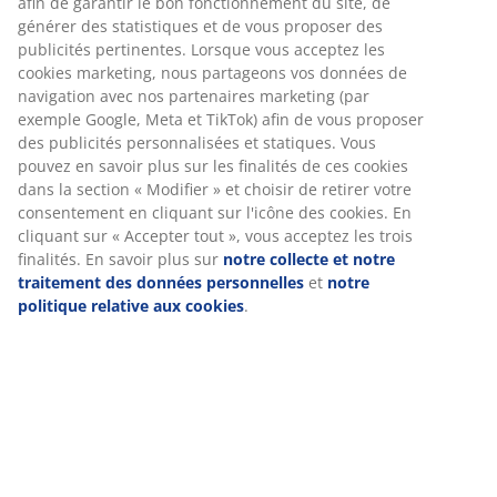
Spécifications
Avis
(
342
)
Livraison