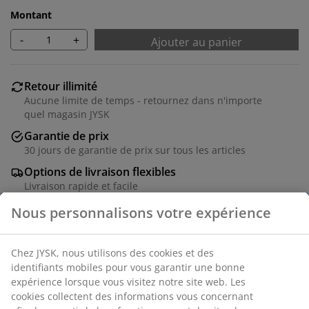
Montant
-
+
Ajouter au panier
Retour illimité
Aucune limite de temps - retournez dans n'importe
quel magasin JYSK
Garantie de prix
30 jours de garantie de prix sur tous les articles
Options de livraison flexibles
Livraison rapide et facile
Numéro d’article: 5540047
Instructions de montage