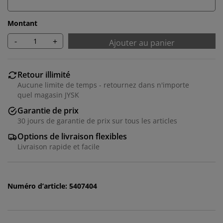
Montant
-
+
Ajouter au panier
Retour illimité
Aucune limite de temps - retournez dans n'importe
quel magasin JYSK
Garantie de prix
30 jours de garantie de prix sur tous les articles
Options de livraison flexibles
Livraison rapide et facile
Nous personnalisons votre expérience
Chez JYSK, nous utilisons des cookies et des
Numéro d’article: 5407404
identifiants mobiles pour vous garantir une bonne
expérience lorsque vous visitez notre site web. Les
cookies collectent des informations vous concernant
afin de garantir le bon fonctionnement du site, de