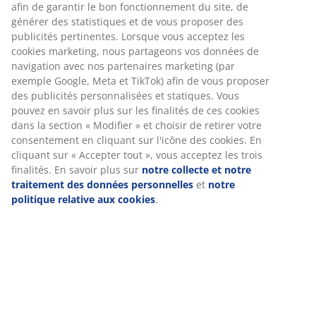
Spécifications
Avis
(
158
)
Livraison