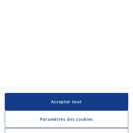
Service clientèle
JYSK
JYSK
Siège social
Suivez JYSK
Langue