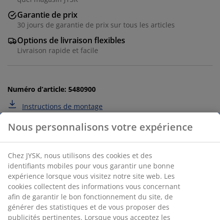
Garantie de prix
30 jours de garantie de prix sur tous les articles
Options de livraison flexibles
Livraison rapide et facile
Numéro d’article: 5480900
Instructions de montage
Spécifications
Avis
(
252
)