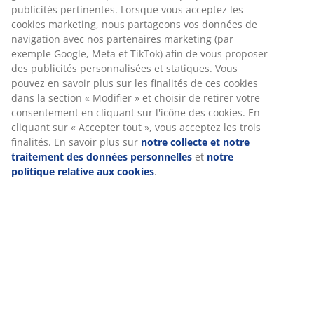
vous visitez notre site web. Les cookies collectent des
et optimisant l'espace. l16 x L25 x H10 cm
informations vous concernant afin de garantir le bon
fonctionnement du site, de générer des statistiques et de
Numéro d’article: 4911657
vous proposer des publicités pertinentes. Lorsque vous
acceptez les cookies marketing, nous partageons vos
données de navigation avec nos partenaires marketing
(par exemple Google, Meta et TikTok) afin de vous
Spécifications
proposer des publicités personnalisées et statiques. Vous
pouvez en savoir plus sur les finalités de ces cookies dans
la section « Modifier » et choisir de retirer votre
consentement en cliquant sur l'icône des cookies. En
Avis
cliquant sur « Accepter tout », vous acceptez les trois
finalités. En savoir plus sur
notre collecte et notre
(
7
)
traitement des données personnelles
et
notre politique
relative aux cookies
.
Livraison