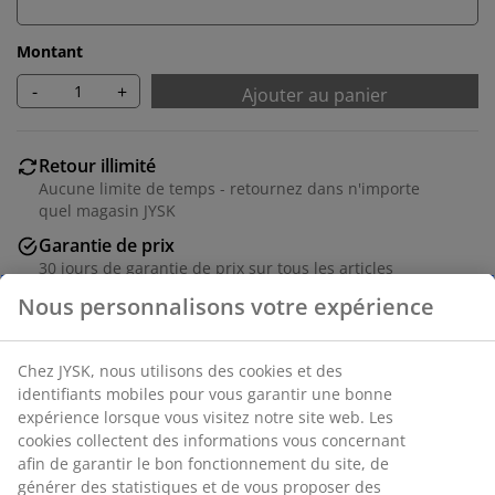
Montant
-
+
Ajouter au panier
Retour illimité
Aucune limite de temps - retournez dans n'importe
quel magasin JYSK
Garantie de prix
30 jours de garantie de prix sur tous les articles
Options de livraison flexibles
Livraison rapide et facile
Panier blanc de 17 litres avec poignées et un design
perforé pratique. Idéal pour ranger des jouets, des
vêtements et divers articles ménagers. Le panier est en
plastique (100% recyclé), facile à nettoyer. l26 x L36 x