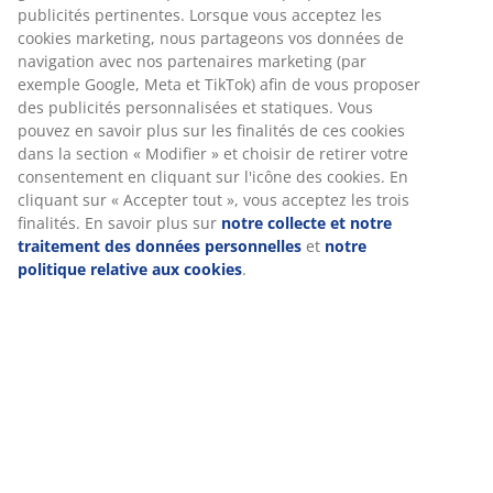
Nous personnalisons votre expérience
H22 cm
Chez JYSK, nous utilisons des cookies et des identifiants
Numéro d’article: 4961700
mobiles pour vous garantir une bonne expérience lorsque
vous visitez notre site web. Les cookies collectent des
informations vous concernant afin de garantir le bon
fonctionnement du site, de générer des statistiques et de vous
Spécifications
proposer des publicités pertinentes. Lorsque vous acceptez les
cookies marketing, nous partageons vos données de
navigation avec nos partenaires marketing (par exemple
Google, Meta et TikTok) afin de vous proposer des publicités
Avis
personnalisées et statiques. Vous pouvez en savoir plus sur les
(
86
)
finalités de ces cookies dans la section « Modifier » et choisir
de retirer votre consentement en cliquant sur l'icône des
cookies. En cliquant sur « Accepter tout », vous acceptez les
trois finalités. En savoir plus sur
notre collecte et notre
Livraison
traitement des données personnelles
et
notre politique
relative aux cookies
.