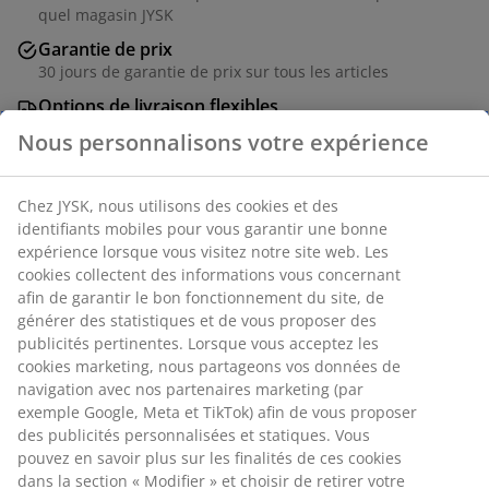
quel magasin JYSK
Garantie de prix
30 jours de garantie de prix sur tous les articles
Options de livraison flexibles
Livraison rapide et facile
Boîte de rangement avec couvercle conçue pour un
rangement et une organisation polyvalents à la
maison. Fabriquée en plastique transparent et
résistant qui permet de voir facilement le contenu. La
boîte est empilable, et des poignées à clip
maintiennent le couvercle en place. Peut contenir 32
litres. l39 x L50 x H26 cm
Nous personnalisons votre expérience
Numéro d’article: 3921256
Chez JYSK, nous utilisons des cookies et des identifiants mobiles