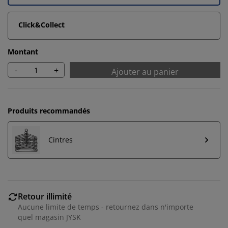
Click&Collect
Montant
-
+
Ajouter au panier
Produits recommandés
Cintres
Nous personnalisons votre expérience
Retour illimité
Chez JYSK, nous utilisons des cookies et des
Aucune limite de temps - retournez dans n'importe
identifiants mobiles pour vous garantir une bonne
quel magasin JYSK
expérience lorsque vous visitez notre site web. Les