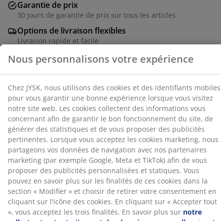
Garantie de prix
cookies collectent des informations vous concernant
30 jours de garantie de prix sur tous les articles
afin de garantir le bon fonctionnement du site, de
générer des statistiques et de vous proposer des
Options de livraison flexibles
publicités pertinentes. Lorsque vous acceptez les
Livraison rapide et facile
cookies marketing, nous partageons vos données de
navigation avec nos partenaires marketing (par
exemple Google, Meta et TikTok) afin de vous proposer
des publicités personnalisées et statiques. Vous
Placage décoratif. Intérieur de la garde-robe : 4
pouvez en savoir plus sur les finalités de ces cookies
étagères et 1 tringle à vêtements. l96 x H176 x P50 cm
dans la section « Modifier » et choisir de retirer votre
consentement en cliquant sur l'icône des cookies. En
cliquant sur « Accepter tout », vous acceptez les trois
Numéro d’article: 3601411
finalités. En savoir plus sur
notre collecte et notre
Instructions de montage
traitement des données personnelles
et
notre
politique relative aux cookies
.
Spécifications