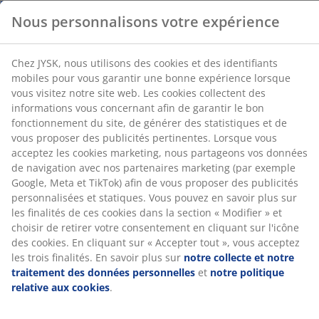
afin de garantir le bon fonctionnement du site, de
Options de livraison flexibles
générer des statistiques et de vous proposer des
Livraison rapide et facile
publicités pertinentes. Lorsque vous acceptez les
cookies marketing, nous partageons vos données de
navigation avec nos partenaires marketing (par
Placage décoratif. Intérieur de la garde-robe : 3
exemple Google, Meta et TikTok) afin de vous proposer
étagères et 1 tringle à vêtements. l97 x H176 x P50 cm
des publicités personnalisées et statiques. Vous
pouvez en savoir plus sur les finalités de ces cookies
dans la section « Modifier » et choisir de retirer votre
Numéro d’article: 3670378
consentement en cliquant sur l'icône des cookies. En
Instructions de montage
cliquant sur « Accepter tout », vous acceptez les trois
finalités. En savoir plus sur
notre collecte et notre
traitement des données personnelles
et
notre
politique relative aux cookies
.
Spécifications
Avis
(
203
)