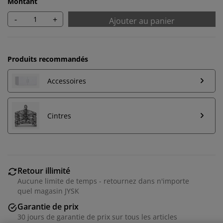
Montant
-
+
Ajouter au panier
Produits recommandés
Accessoires
Cintres
Nous personnalisons votre expérience
Retour illimité
Aucune limite de temps - retournez dans n'importe
Chez JYSK, nous utilisons des cookies et des
quel magasin JYSK
identifiants mobiles pour vous garantir une bonne
Garantie de prix
expérience lorsque vous visitez notre site web. Les
30 jours de garantie de prix sur tous les articles
cookies collectent des informations vous concernant