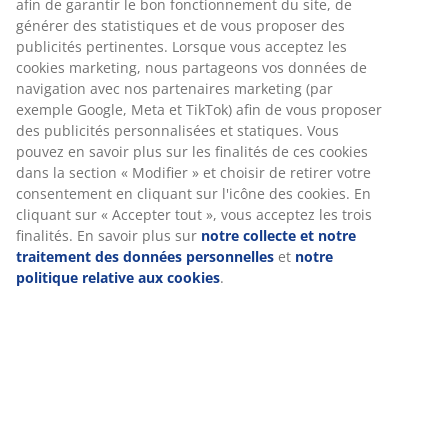
Livraison rapide et facile
Placage décoratif. Intérieur de la garde-robe : 1 tringle
à vêtements. l80 x H193 x P51 cm
Numéro d’article: 3611113
Instructions de montage
Spécifications
Avis
(
79
)