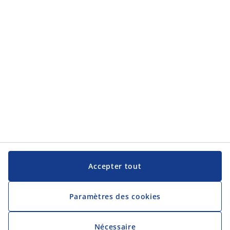
JYSK
JYSK
Siège social
Suivez JYSK
Langue