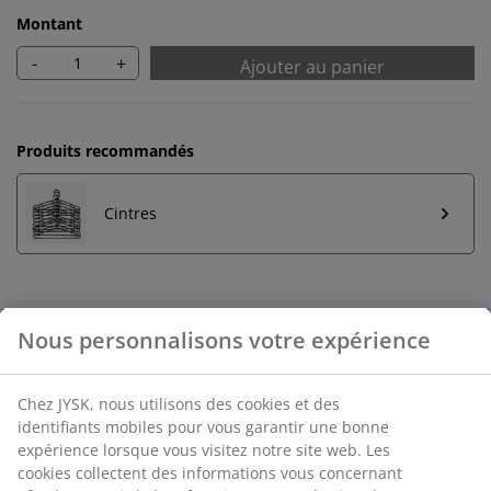
Montant
-
+
Ajouter au panier
Produits recommandés
Cintres
Retour illimité
Aucune limite de temps - retournez dans n'importe
quel magasin JYSK
Garantie de prix
30 jours de garantie de prix sur tous les articles
Options de livraison flexibles