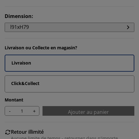
Dimension
:
l91xH79
Livraison ou Collecte en magasin?
Livraison
Click&Collect
Montant
-
+
Ajouter au panier
Retour illimité
Aucune limite de temps - retournez dans n'importe