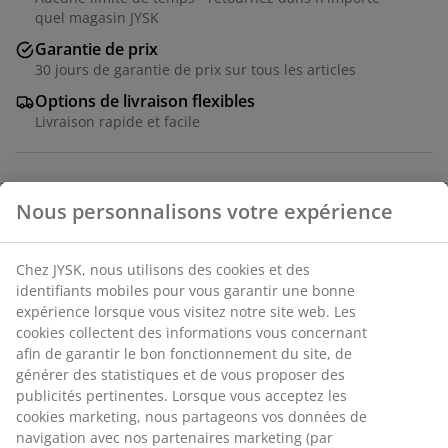
quel magasin JYSK
Garantie de prix
30 jours de garantie de prix sur tous les articles
Options de livraison flexibles
Livraison rapide et facile
Placage décoratif. Avec tiroirs entièrement extensibles.
l90 x H80 x P43 cm
Numéro d’article: 3601076
Instructions de montage
Nous personnalisons votre expérience
Spécifications
Chez JYSK, nous utilisons des cookies et des identifiants