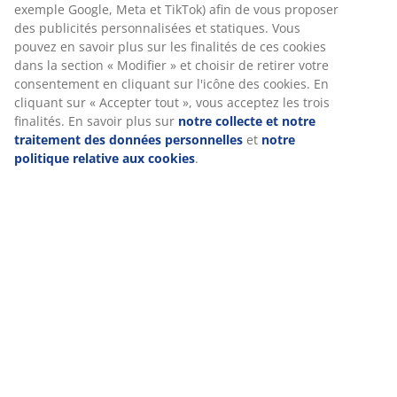
mobiles pour vous garantir une bonne expérience lorsque
Avis
vous visitez notre site web. Les cookies collectent des
(
575
)
informations vous concernant afin de garantir le bon
fonctionnement du site, de générer des statistiques et de vous
proposer des publicités pertinentes. Lorsque vous acceptez les
cookies marketing, nous partageons vos données de
Livraison
navigation avec nos partenaires marketing (par exemple
Google, Meta et TikTok) afin de vous proposer des publicités
personnalisées et statiques. Vous pouvez en savoir plus sur les
finalités de ces cookies dans la section « Modifier » et choisir
de retirer votre consentement en cliquant sur l'icône des
cookies. En cliquant sur « Accepter tout », vous acceptez les
trois finalités. En savoir plus sur
notre collecte et notre
traitement des données personnelles
et
notre politique
relative aux cookies
.