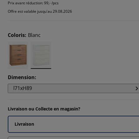
66664%
Prix avant réduction:
99,- /pcs
Offre est valable jusqu'au 29.08.2026
3332%
3332%
Coloris
:
Blanc
3332%
Dimension
:
l71xH89
Livraison ou Collecte en magasin?
Livraison