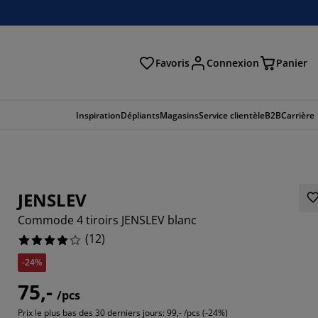
Favoris
Connexion
Panier
herche
Inspiration
Dépliants
Magasins
Service clientèle
B2B
Carrière
JENSLEV
Commode 4 tiroirs JENSLEV blanc
(
12
)
-24%
75,-
/pcs
33336%
Prix le plus bas des 30 derniers jours:
99,- /pcs (-24%)