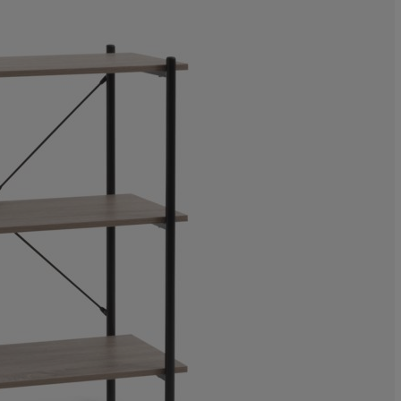
13.74407582938
1.421800947867
1.421800947867
1.421800947867