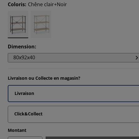
3887%
Coloris
:
Chêne clair+Noir
2986%
2986%
2986%
Dimension
:
80x92x40
Livraison ou Collecte en magasin?
Livraison
Click&Collect
Montant