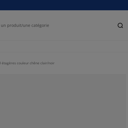
Rec
tagères couleur chêne clair/noir
81.99052132701