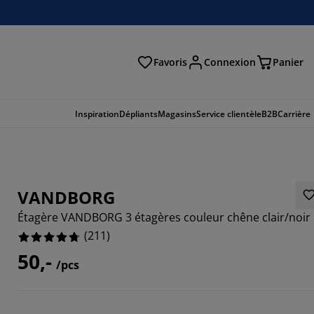
Favoris
Connexion
Panier
herche
Inspiration
Dépliants
Magasins
Service clientèle
B2B
Carrière
VANDBORG
Étagère VANDBORG 3 étagères couleur chêne clair/noir
(
211
)
50,-
/pcs
422%