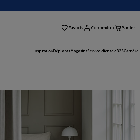
Favoris
Connexion
Panier
herche
Inspiration
Dépliants
Magasins
Service clientèle
B2B
Carrière