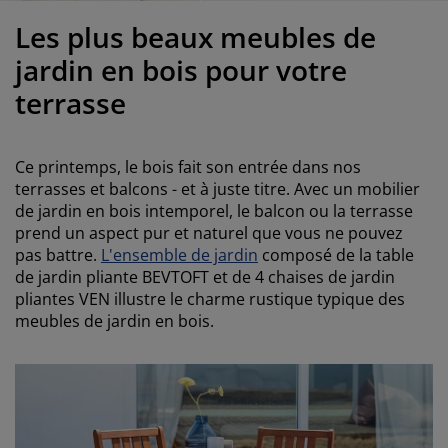
ccessoires entretien meubles
clairages d'extérieur
oustiquaires
raps
ommiers avec rangement
clairage
Les plus beaux meubles de
ilm pour vitrage
amping
arde-robes
ommiers
énage
jardin en bois pour votre
terrasse
ccessoires
eubles de chambre à coucher
atelas enfant
hambre d’enfant
its superposés
aver et repasser
Ce printemps, le bois fait son entrée dans nos
terrasses et balcons - et à juste titre. Avec un mobilier
rticles pour animaux de compagnie
de jardin en bois intemporel, le balcon ou la terrasse
prend un aspect pur et naturel que vous ne pouvez
pas battre.
L'ensemble de jardin
composé de la table
de jardin pliante BEVTOFT et de 4 chaises de jardin
pliantes VEN illustre le charme rustique typique des
meubles de jardin en bois.