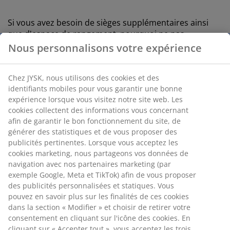
Si vous avez besoin de sièges supplémentaires ainsi
que d'espace de rangement, pourquoi ne pas
combiner les deux avec la boîte de rangement KARLBY
Nous personnalisons votre expérience
qui offre de la place pour vos lanternes et vos
jardinières, et un coussin de siège épais sur le dessus.
Chez JYSK, nous utilisons des cookies et des
identifiants mobiles pour vous garantir une bonne
expérience lorsque vous visitez notre site web. Les
cookies collectent des informations vous concernant
afin de garantir le bon fonctionnement du site, de
générer des statistiques et de vous proposer des
publicités pertinentes. Lorsque vous acceptez les
cookies marketing, nous partageons vos données de
navigation avec nos partenaires marketing (par
exemple Google, Meta et TikTok) afin de vous proposer
des publicités personnalisées et statiques. Vous
pouvez en savoir plus sur les finalités de ces cookies
dans la section « Modifier » et choisir de retirer votre
consentement en cliquant sur l'icône des cookies. En
cliquant sur « Accepter tout », vous acceptez les trois
Tous les meubles de jardin en bois chez JYSK sont