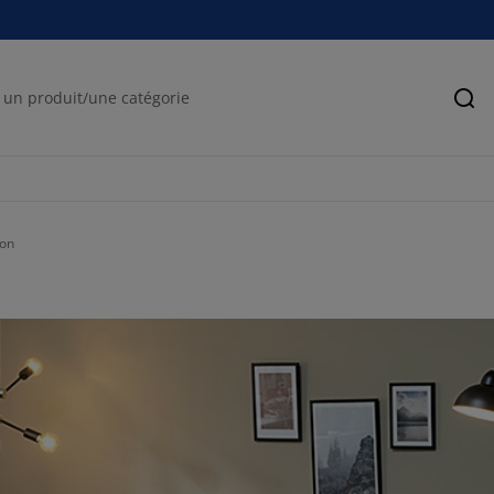
Rec
lon