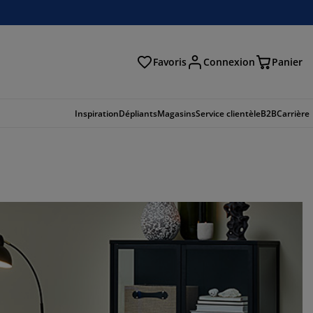
Favoris
Connexion
Panier
herche
Inspiration
Dépliants
Magasins
Service clientèle
B2B
Carrière