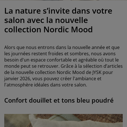
ccessoires entretien meubles
clairages d'extérieur
oustiquaires
raps
ommiers avec rangement
clairage
La nature s’invite dans votre
ilm pour vitrage
amping
arde-robes
ommiers
énage
salon avec la nouvelle
collection Nordic Mood
ccessoires
eubles de chambre à coucher
atelas enfant
hambre d’enfant
its superposés
aver et repasser
Alors que nous entrons dans la nouvelle année et que
les journées restent froides et sombres, nous avons
rticles pour animaux de compagnie
besoin d'un espace confortable et agréable où tout le
monde peut se retrouver. Grâce à la sélection d’articles
de la nouvelle collection Nordic Mood de JYSK pour
janvier 2026, vous pouvez créer l'ambiance et
l'atmosphère idéales dans votre salon.
Confort douillet et tons bleu poudré