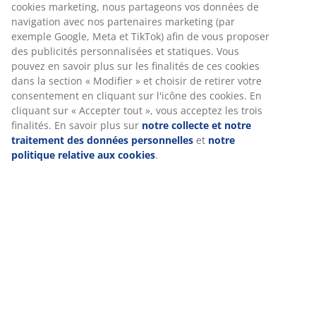
cookies marketing, nous partageons vos données de
harmonisent les couleurs tout en apportant
navigation avec nos partenaires marketing (par
un éclairage chaleureux et une ambiance
exemple Google, Meta et TikTok) afin de vous proposer
tamisée à la pièce.
des publicités personnalisées et statiques. Vous
pouvez en savoir plus sur les finalités de ces cookies
dans la section « Modifier » et choisir de retirer votre
consentement en cliquant sur l'icône des cookies. En
cliquant sur « Accepter tout », vous acceptez les trois
EVERYDAY LOW
PRICE
finalités. En savoir plus sur
notre collecte et notre
traitement des données personnelles
et
notre
politique relative aux cookies
.
VICTOR
Bol VICTOR
Ø20cm
beige
6,-
/pcs