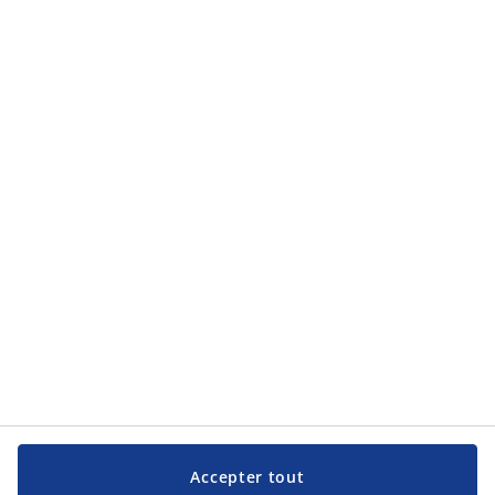
Catégories de produits
Catégories de produits
Service clientèle
Service clientèle
JYSK
JYSK
Siège social
Suivez JYSK
Langue
Accepter tout