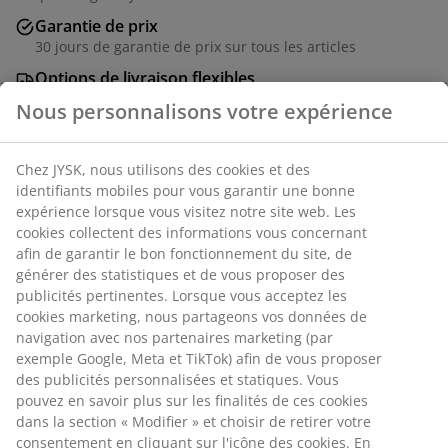
Garantie de prix
30 jours de garantie de prix sur tous les articles
Options de livraison flexibles
Livraison rapide et facile
Nous personnalisons votre expérience
Chez JYSK, nous utilisons des cookies et des
Fleur artificielle d'aspect réaliste et naturel, offrant une
identifiants mobiles pour vous garantir une bonne
beauté durable sans entretien. La longue tige est idéale
expérience lorsque vous visitez notre site web. Les
pour les vases de sol ou comme partie d'une plus
cookies collectent des informations vous concernant
grande composition florale. Vendue à l'unité dans un
afin de garantir le bon fonctionnement du site, de
assortiment de couleurs poudrées. H69 cm
générer des statistiques et de vous proposer des
publicités pertinentes. Lorsque vous acceptez les
cookies marketing, nous partageons vos données de
Numéro d’article: 4912419
navigation avec nos partenaires marketing (par
exemple Google, Meta et TikTok) afin de vous proposer
des publicités personnalisées et statiques. Vous
pouvez en savoir plus sur les finalités de ces cookies
Spécifications
dans la section « Modifier » et choisir de retirer votre
consentement en cliquant sur l'icône des cookies. En