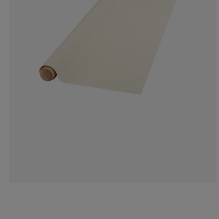
0%
0%
12.5%
81.25%