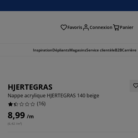
Favoris
Connexion
Panier
herche
Inspiration
Dépliants
Magasins
Service clientèle
B2B
Carrière
HJERTEGRAS
Nappe acrylique HJERTEGRAS 140 beige
(
16
)
8,99
/m
(
6,42 /m²
)