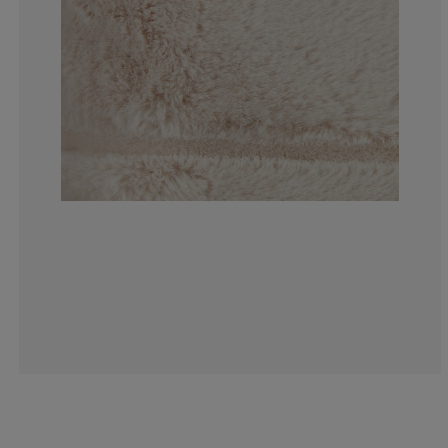
3.846153846153
0%
0%
3.846153846153