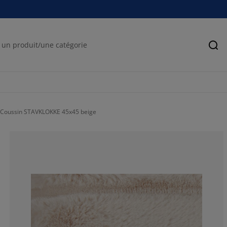
Rec
Coussin STAVKLOKKE 45x45 beige
92.3076923076