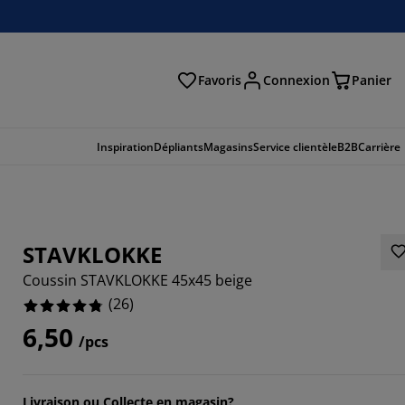
Favoris
Connexion
Panier
herche
Inspiration
Dépliants
Magasins
Service clientèle
B2B
Carrière
STAVKLOKKE
Coussin STAVKLOKKE 45x45 beige
(
26
)
6,50
/pcs
923%
Livraison ou Collecte en magasin?